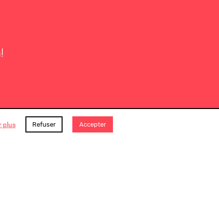
!
r plus
Refuser
Accepter