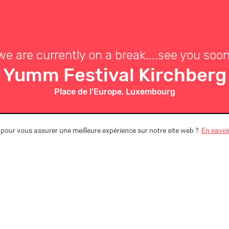
we are currently on a break....see you soon
Yumm Festival Kirchberg
Place de l’Europe, Luxembourg
s pour vous assurer une meilleure expérience sur notre site web ?
En savoi
stival
rg